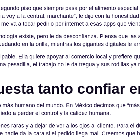
segundo piso que siempre pasa por el alimento especial 
a voy a la central, marchante”, le dijo con la honestidad
me va a tocar pedirlo por internet a esas apps que vie
cnología existe, pero le da desconfianza
. Piensa que las 
uedando en la orilla, mientras los gigantes digitales le a
lpable. Ella quiere apoyar al comercio local y prefiere q
una pesadilla, el trabajo no le da tregua y sus rodillas ya
esta tanto confiar en
lo más humano del mundo. En México decimos que “más 
edo a perder el control y la calidez humana
.
es raras y a dejar de ver a los ojos al cliente
. Para el 
 nadie da la cara si el pedido llega mal
. Creemos que ha